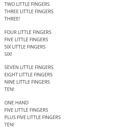
TWO LITTLE FINGERS
THREE LITTLE FINGERS
THREE!
FOUR LITTLE FINGERS
FIVE LITTLE FINGERS
SIX LITTLE FINGERS
SIX!
SEVEN LITTLE FINGERS
EIGHT LITTLE FINGERS
NINE LITTLE FINGERS
TEN!
ONE HAND
FIVE LITTLE FINGERS
PLUS FIVE LITTLE FINGERS
TEN!