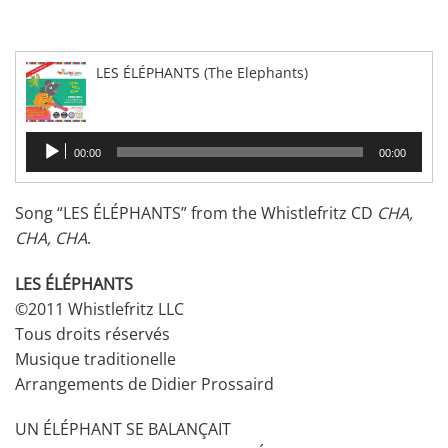
LES ÉLÉPHANTS (The Elephants)
Audio
00:00
00:00
Player
Song “LES ÉLÉPHANTS” from the Whistlefritz CD
CHA,
CHA, CHA
.
LES ÉLÉPHANTS
©2011 Whistlefritz LLC
Tous droits réservés
Musique traditionelle
Arrangements de Didier Prossaird
UN ÉLÉPHANT SE BALANÇAIT