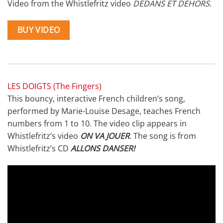
Video from the Whistlefritz video
DEDANS ET DEHORS
.
BUY VIDEO
LES DOIGTS (The Fingers)
This bouncy, interactive French children’s song,
performed by Marie-Louise Desage, teaches French
numbers from 1 to 10. The video clip appears in
Whistlefritz’s video
ON VA JOUER
. The song is from
Whistlefritz’s CD
ALLONS DANSER!