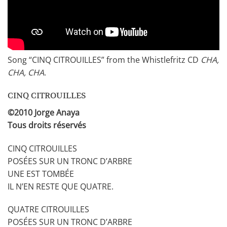
Song “CINQ CITROUILLES” from the Whistlefritz CD
CHA,
CHA, CHA
.
CINQ CITROUILLES
©2010 Jorge Anaya
Tous droits réservés
CINQ CITROUILLES
POSÉES SUR UN TRONC D’ARBRE
UNE EST TOMBÉE
IL N’EN RESTE QUE QUATRE.
QUATRE CITROUILLES
POSÉES SUR UN TRONC D’ARBRE