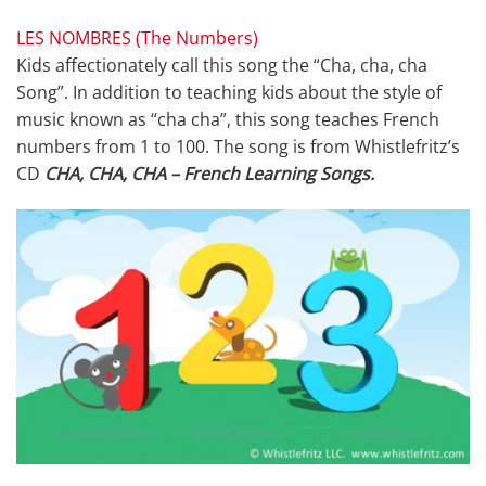
LES NOMBRES (The Numbers)
Kids affectionately call this song the “Cha, cha, cha
Song”. In addition to teaching kids about the style of
music known as “cha cha”, this song teaches French
numbers from 1 to 100. The song is from Whistlefritz’s
CD
CHA, CHA, CHA – French Learning Songs.