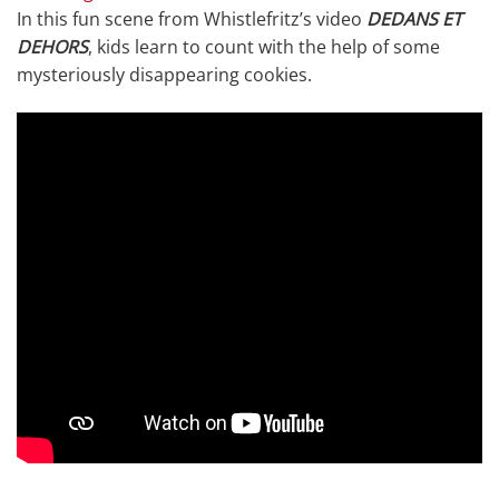
In this fun scene from Whistlefritz’s video
DEDANS ET
DEHORS
, kids learn to count with the help of some
mysteriously disappearing cookies.