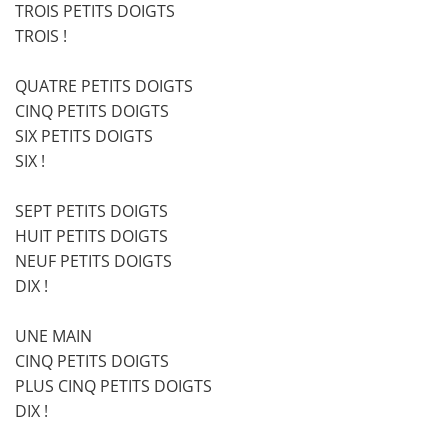
TROIS PETITS DOIGTS
TROIS !
QUATRE PETITS DOIGTS
CINQ PETITS DOIGTS
SIX PETITS DOIGTS
SIX !
SEPT PETITS DOIGTS
HUIT PETITS DOIGTS
NEUF PETITS DOIGTS
DIX !
UNE MAIN
CINQ PETITS DOIGTS
PLUS CINQ PETITS DOIGTS
DIX !