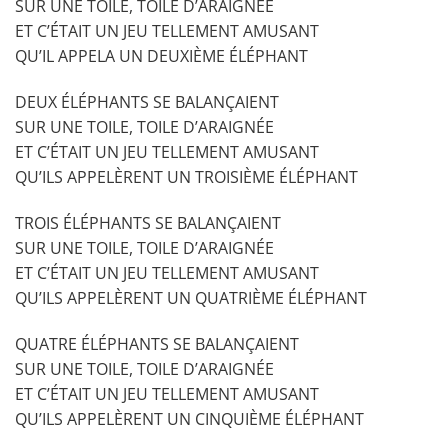
SUR UNE TOILE, TOILE D’ARAIGNÉE
ET C’ÉTAIT UN JEU TELLEMENT AMUSANT
QU’IL APPELA UN DEUXIÈME ÉLÉPHANT
DEUX ÉLÉPHANTS SE BALANÇAIENT
SUR UNE TOILE, TOILE D’ARAIGNÉE
ET C’ÉTAIT UN JEU TELLEMENT AMUSANT
QU’ILS APPELÈRENT UN TROISIÈME ÉLÉPHANT
TROIS ÉLÉPHANTS SE BALANÇAIENT
SUR UNE TOILE, TOILE D’ARAIGNÉE
ET C’ÉTAIT UN JEU TELLEMENT AMUSANT
QU’ILS APPELÈRENT UN QUATRIÈME ÉLÉPHANT
QUATRE ÉLÉPHANTS SE BALANÇAIENT
SUR UNE TOILE, TOILE D’ARAIGNÉE
ET C’ÉTAIT UN JEU TELLEMENT AMUSANT
QU’ILS APPELÈRENT UN CINQUIÈME ÉLÉPHANT