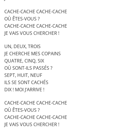
CACHE-CACHE CACHE-CACHE
OÙ ÊTES-VOUS ?
CACHE-CACHE CACHE-CACHE
JE VAIS VOUS CHERCHER !
UN, DEUX, TROIS
JE CHERCHE MES COPAINS
QUATRE, CINQ, SIX
OÙ SONT-ILS PASSÉS ?
SEPT, HUIT, NEUF
ILS SE SONT CACHÉS
DIX ! MOI J’ARRIVE !
CACHE-CACHE CACHE-CACHE
OÙ ÊTES-VOUS ?
CACHE-CACHE CACHE-CACHE
JE VAIS VOUS CHERCHER !