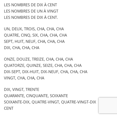
LES NOMBRES DE DIX À CENT
LES NOMBRES DE UN À VINGT
LES NOMBRES DE DIX À CENT.
UN, DEUX, TROIS, CHA, CHA, CHA
QUATRE, CINQ, SIX, CHA, CHA, CHA
SEPT, HUIT, NEUF, CHA, CHA, CHA
DIX, CHA, CHA, CHA
ONZE, DOUZE, TREIZE, CHA, CHA, CHA
QUATORZE, QUINZE, SEIZE, CHA, CHA, CHA
DIX-SEPT, DIX-HUIT, DIX-NEUF, CHA, CHA, CHA
VINGT, CHA, CHA, CHA
DIX, VINGT, TRENTE
QUARANTE, CINQUANTE, SOIXANTE
SOIXANTE-DIX, QUATRE-VINGT, QUATRE-VINGT-DIX
CENT