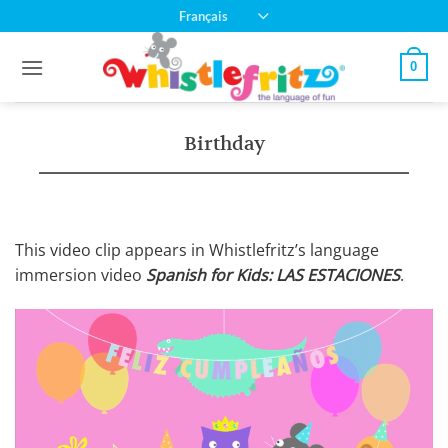
Passer
Français
au
contenu
0
Birthday
This video clip appears in Whistlefritz’s language
immersion video
Spanish for Kids: LAS ESTACIONES
.