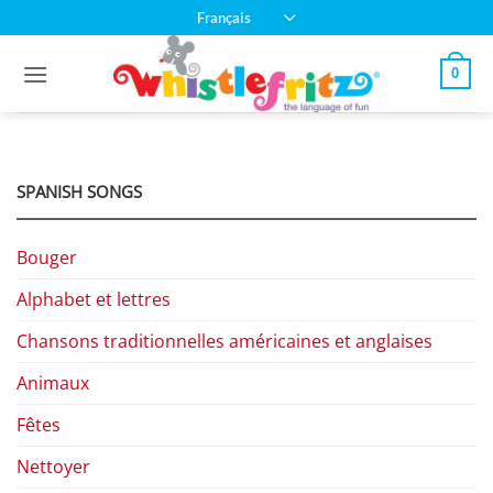
Passer
Français
au
contenu
0
SPANISH SONGS
Bouger
Alphabet et lettres
Chansons traditionnelles américaines et anglaises
Animaux
Fêtes
Nettoyer