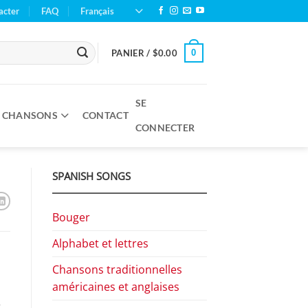
acter
FAQ
Français
0
PANIER /
$
0.00
SE
S CHANSONS
CONTACT
CONNECTER
SPANISH SONGS
Bouger
Alphabet et lettres
Chansons traditionnelles
américaines et anglaises
.