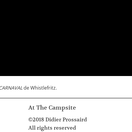
CARNAVAL
de Whistlefritz.
At The Campsite
©2018 Didier Prossaird
All rights reserved