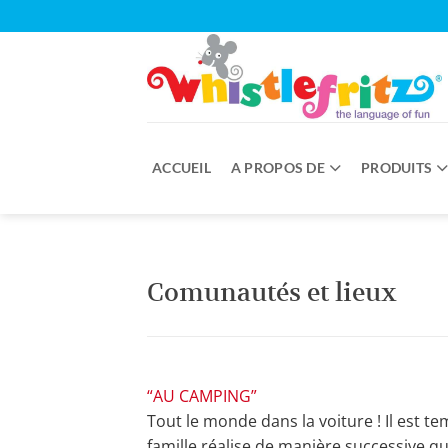
Passer
au
contenu
ACCUEIL
A PROPOS DE
PRODUITS
Comunautés et lieux
“AU CAMPING”
Tout le monde dans la voiture ! Il est te
famille réalise de manière successive qu’