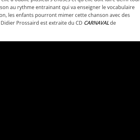
on au rythme entrainant qui va enseigner le vocabulaire
aison, les enfants pourront mimer cette chanson avec des
Didier Prossaird est extraite du CD
CARNAVAL
de