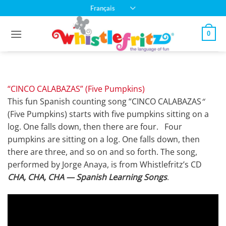
Passer
Français
au
contenu
0
“CINCO CALABAZAS” (Five Pumpkins)
This fun Spanish counting song “CINCO CALABAZAS
“
(Five Pumpkins) starts with five pumpkins sitting on a
log. One falls down, then there are four. Four
pumpkins are sitting on a log. One falls down, then
there are three, and so on and so forth. The song,
performed by Jorge Anaya, is from Whistlefritz’s CD
CHA, CHA, CHA — Spanish Learning Songs
.