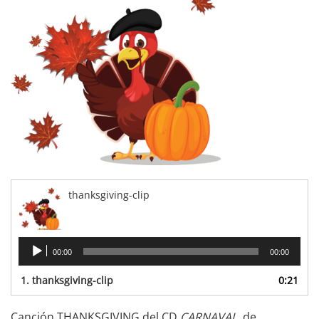
thanksgiving-clip
Lecteur
00:00
00:00
audio
1.
thanksgiving-clip
0:21
Canción THANKSGIVING del CD
CARNAVAL
, de