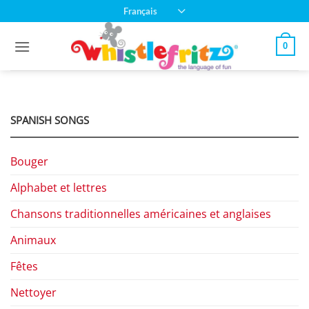
Passer
Français
au
contenu
0
SPANISH SONGS
Bouger
Alphabet et lettres
Chansons traditionnelles américaines et anglaises
Animaux
Fêtes
Nettoyer