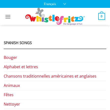
Passer
Français
au
contenu
0
SPANISH SONGS
Bouger
Alphabet et lettres
Chansons traditionnelles américaines et anglaises
Animaux
Fêtes
Nettoyer