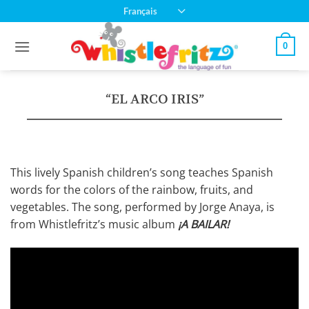
Passer
Français
au
contenu
0
“EL ARCO IRIS”
This lively Spanish children’s song teaches Spanish
words for the colors of the rainbow, fruits, and
vegetables. The song, performed by Jorge Anaya, is
from Whistlefritz’s music album
¡A BAILAR!