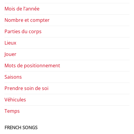
Mois de l’année
Nombre et compter
Parties du corps
Lieux
Jouer
Mots de positionnement
Saisons
Prendre soin de soi
Véhicules
Temps
FRENCH SONGS