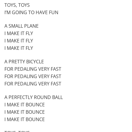
TOYS, TOYS
I’M GOING TO HAVE FUN
A SMALL PLANE
I MAKE IT FLY
I MAKE IT FLY
I MAKE IT FLY
A PRETTY BICYCLE
FOR PEDALING VERY FAST
FOR PEDALING VERY FAST
FOR PEDALING VERY FAST
A PERFECTLY ROUND BALL
I MAKE IT BOUNCE
I MAKE IT BOUNCE
I MAKE IT BOUNCE