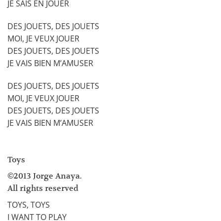
JE SAIS EN JOUER
DES JOUETS, DES JOUETS
MOI, JE VEUX JOUER
DES JOUETS, DES JOUETS
JE VAIS BIEN M’AMUSER
DES JOUETS, DES JOUETS
MOI, JE VEUX JOUER
DES JOUETS, DES JOUETS
JE VAIS BIEN M’AMUSER
Toys
©2013 Jorge Anaya.
All rights reserved
TOYS, TOYS
I WANT TO PLAY