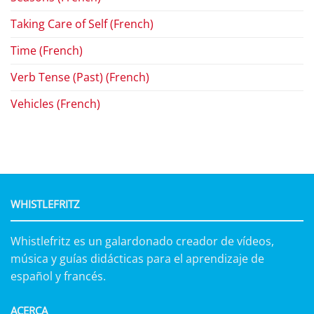
Taking Care of Self (French)
Time (French)
Verb Tense (Past) (French)
Vehicles (French)
WHISTLEFRITZ
Whistlefritz es un galardonado creador de vídeos,
música y guías didácticas para el aprendizaje de
español y francés.
ACERCA