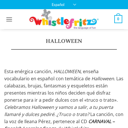
Saltar
Español
al
contenido
0
HALLOWEEN
Esta enérgica canción,
HALLOWEEN
, enseña
vocabulario en español con temática de
Halloween
. Las
calabazas, brujas, fantasmas y esqueletos están
presentes mientras los niños deciden qué disfraz
ponerse para ir a pedir dulces con el «truco o trato».
Celebramos Halloween y vamos a salir, a tu puerta
llamaré y dulces pediré. ¿Truco o trato?
La canción, con
la voz de Ileana Pérez, pertenece al CD
CARNAVAL –