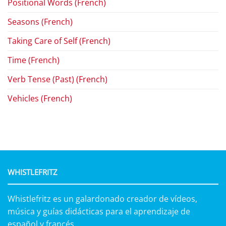
Positional Words (French)
Seasons (French)
Taking Care of Self (French)
Time (French)
Verb Tense (Past) (French)
Vehicles (French)
WHISTLEFRITZ
Whistlefritz es un galardonado creador de vídeos,
música y guías didácticas para el aprendizaje de
español y francés.