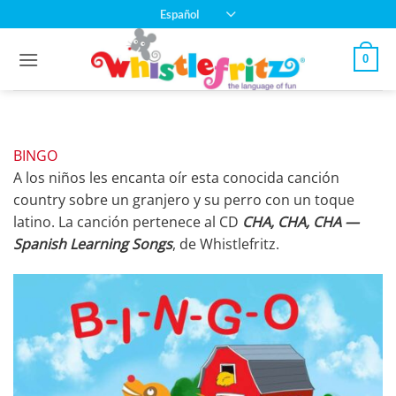
Saltar
Español
al
contenido
0
BINGO
A los niños les encanta oír esta conocida canción
country sobre un granjero y su perro con un toque
latino. La canción pertenece al CD
CHA, CHA, CHA —
Spanish Learning Songs
, de Whistlefritz.