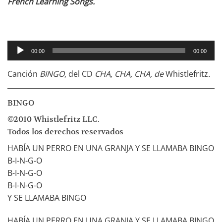
French Learning Songs.
Reproductor
00:00
00:00
de
audio
Canción
BINGO
, del CD
CHA, CHA, CHA, de
Whistlefritz
.
BINGO
©2010 Whistlefritz LLC.
Todos los derechos reservados
HABÍA UN PERRO EN UNA GRANJA Y SE LLAMABA BINGO
B-I-N-G-O
B-I-N-G-O
B-I-N-G-O
Y SE LLAMABA BINGO
HABÍA UN PERRO EN UNA GRANJA Y SE LLAMABA BINGO