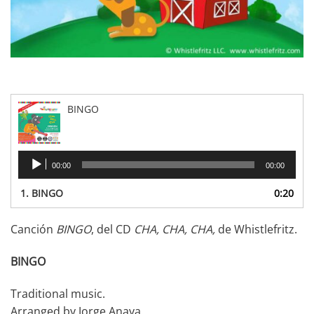
BINGO
Reproductor
00:00
00:00
de
audio
1.
BINGO
0:20
Canción
BINGO
, del CD
CHA, CHA, CHA,
de Whistlefritz.
BINGO
Traditional music.
Arranged by Jorge Anaya.