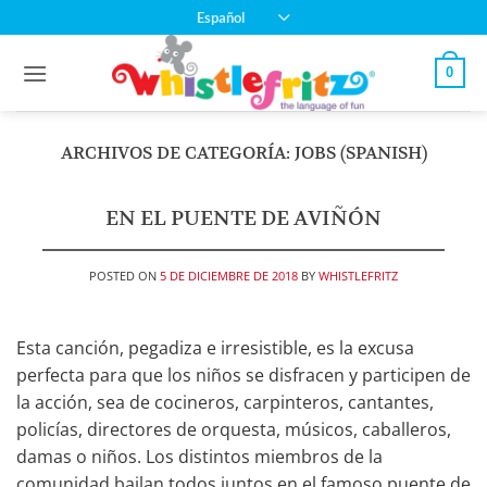
Saltar
Español
al
contenido
0
ARCHIVOS DE CATEGORÍA:
JOBS (SPANISH)
EN EL PUENTE DE AVIÑÓN
POSTED ON
5 DE DICIEMBRE DE 2018
BY
WHISTLEFRITZ
Esta canción, pegadiza e irresistible, es la excusa
perfecta para que los niños se disfracen y participen de
la acción, sea de cocineros, carpinteros, cantantes,
policías, directores de orquesta, músicos, caballeros,
damas o niños. Los distintos miembros de la
comunidad bailan todos juntos en el famoso puente de