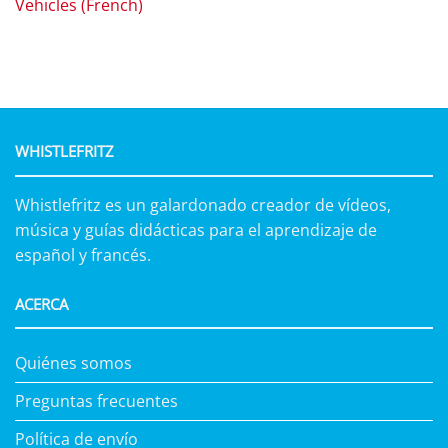
Vehicles (French)
WHISTLEFRITZ
Whistlefritz es un galardonado creador de vídeos,
música y guías didácticas para el aprendizaje de
español y francés.
ACERCA
Quiénes somos
Preguntas frecuentes
Política de envío