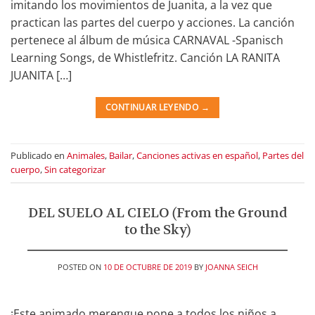
imitando los movimientos de Juanita, a la vez que
practican las partes del cuerpo y acciones. La canción
pertenece al álbum de música CARNAVAL -Spanisch
Learning Songs, de Whistlefritz. Canción LA RANITA
JUANITA […]
CONTINUAR LEYENDO
→
Publicado en
Animales
,
Bailar
,
Canciones activas en español
,
Partes del
cuerpo
,
Sin categorizar
DEL SUELO AL CIELO (From the Ground
to the Sky)
POSTED ON
10 DE OCTUBRE DE 2019
BY
JOANNA SEICH
¡Este animado merengue pone a todos los niños a