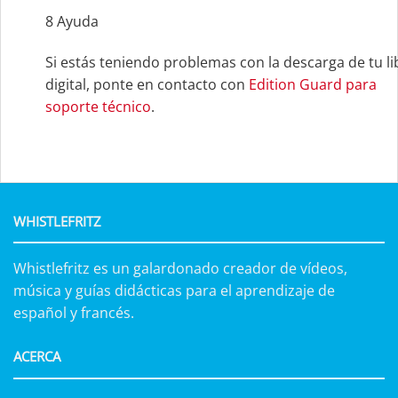
8
Ayuda
Si estás teniendo problemas con la descarga de tu li
digital, ponte en contacto con
Edition Guard para
soporte técnico
.
WHISTLEFRITZ
Whistlefritz es un galardonado creador de vídeos,
música y guías didácticas para el aprendizaje de
español y francés.
ACERCA