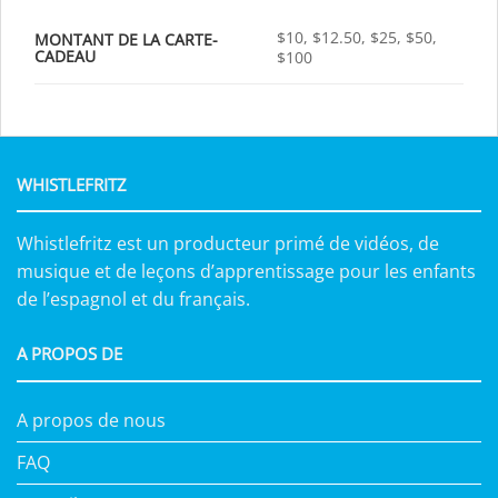
$10, $12.50, $25, $50,
MONTANT DE LA CARTE-
CADEAU
$100
WHISTLEFRITZ
Whistlefritz est un producteur primé de vidéos, de
musique et de leçons d’apprentissage pour les enfants
de l’espagnol et du français.
A PROPOS DE
A propos de nous
FAQ