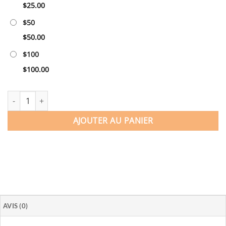
$
25.00
$50
$
50.00
$100
$
100.00
quantité de Gift Card
AJOUTER AU PANIER
AVIS (0)