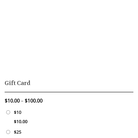
Gift Card
Price
$
10.00
–
$
100.00
range:
$10
$10.00
through
$
10.00
$100.00
$25