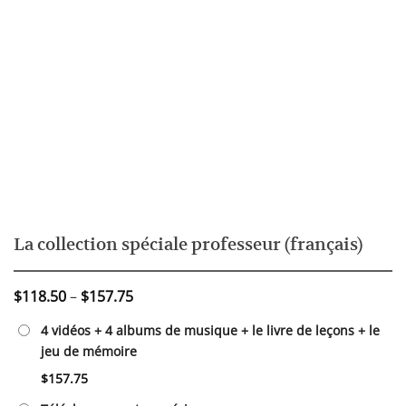
La collection spéciale professeur (français)
Price
$
118.50
–
$
157.75
range:
4 vidéos + 4 albums de musique + le livre de leçons + le
$118.50
jeu de mémoire
through
$157.75
$
157.75