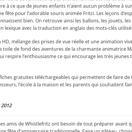
 à ce que de jeunes enfants n’aient aucun problème à suivr
ne fête pour l’adorable souris animée Fritzi. Les leçons d’es
nnaissent bien. On retrouve ainsi les ballons, les jouets, les
n lexique avec la traduction en anglais des mots-clés utilisés
D, mélange des prises de vue réelle et une animation viv
a toile de fond des aventures de la charmante animatrice Ma
ui respire l’enthousiasme ce qui encourage les très jeunes t
fiches gratuites téléchargeables qui permettent de faire de L
sseurs, l’école à la maison et les parents qui souhaitent fai
 2012
t ses amis de Whistlefritz ont besoin de tout préparer avant q
une fête d’anniversaire traditionnelle. Faire un gâteau, chois