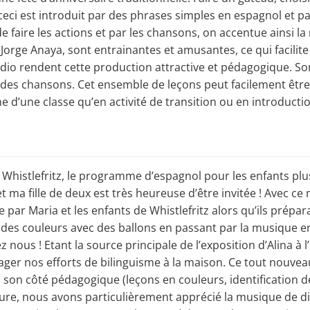
ceci est introduit par des phrases simples en espagnol et p
faire les actions et par les chansons, on accentue ainsi la 
Jorge Anaya, sont entrainantes et amusantes, ce qui facilite
dio rendent cette production attractive et pédagogique. Sont
s des chansons. Cet ensemble de leçons peut facilement être
ne d’une classe qu’en activité de transition ou en introduct
i ! Whistlefritz, le programme d’espagnol pour les enfants pl
i) et ma fille de deux est très heureuse d’être invitée ! Avec 
e par Maria et les enfants de Whistlefritz alors qu’ils préparai
 des couleurs avec des ballons en passant par la musique entr
ez nous ! Etant la source principale de l’exposition d’Alina à l
ger nos efforts de bilinguisme à la maison. Ce tout nouvea
, son côté pédagogique (leçons en couleurs, identification de
re, nous avons particulièrement apprécié la musique de di