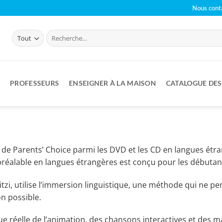
Nous cont
Recherche
pour :
PROFESSEURS
ENSEIGNER À LA MAISON
CATALOGUE DE
éats de Parents’ Choice parmi les DVD et les CD en langues é
alable en langues étrangères est conçu pour les débutants 
 Fritzi, utilise l’immersion linguistique, une méthode qui n
n possible.
 réelle de l’animation, des chansons interactives et des m