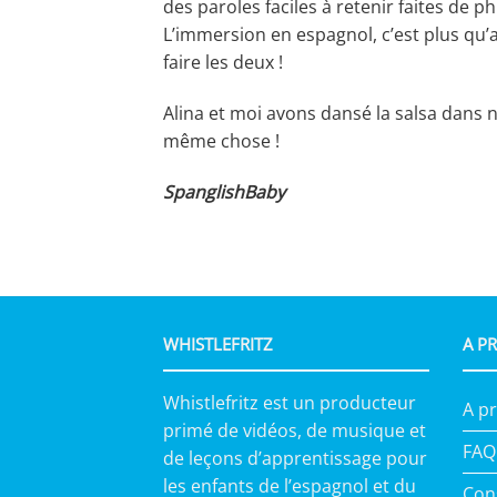
des paroles faciles à retenir faites de
L’immersion en espagnol, c’est plus qu’a
faire les deux !
Alina et moi avons dansé la salsa dans n
même chose !
SpanglishBaby
WHISTLEFRITZ
A P
Whistlefritz est un producteur
A p
primé de vidéos, de musique et
FAQ
de leçons d’apprentissage pour
les enfants de l’espagnol et du
Con