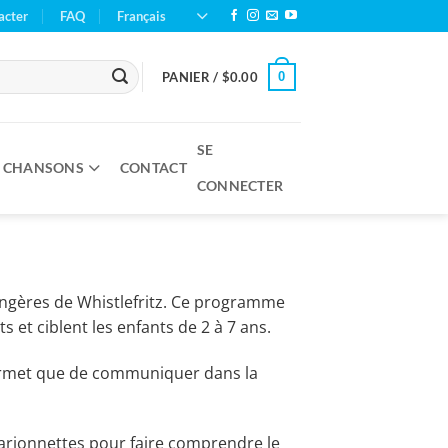
acter
FAQ
Français
0
PANIER /
$
0.00
SE
S CHANSONS
CONTACT
CONNECTER
trangères de Whistlefritz. Ce programme
et ciblent les enfants de 2 à 7 ans.
e permet que de communiquer dans la
arionnettes pour faire comprendre le