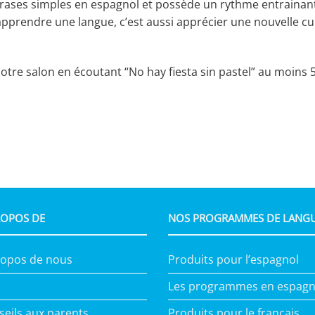
 phrases simples en espagnol et possède un rythme entraina
pprendre une langue, c’est aussi apprécier une nouvelle cul
otre salon en écoutant “No hay fiesta sin pastel” au moins 5
ROPOS DE
NOS PROGRAMMES DE LANG
ropos de nous
Produits pour l’espagnol
Les programmes en espagn
seils aux parents
Produits pour le français