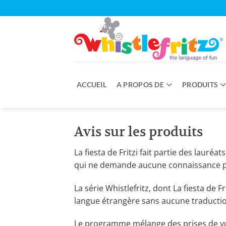
Passer
au
contenu
ACCUEIL
A PROPOS DE
PRODUITS
Avis sur les produits
La fiesta de Fritzi fait partie des laur
qui ne demande aucune connaissance pré
La série Whistlefritz, dont La fiesta de
langue étrangère sans aucune traductio
Le programme mélange des prises de vue