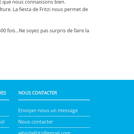
nt que nous connaissons bien.
ture. La fiesta de Fritzi nous permet de
00 fois…Ne soyez pas surpris de faire la
UES
NOUS CONTACTER
Envoyer-nous un message
ol
Nous contacter
whistlefritz@gmail.com